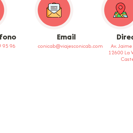
éfono
Email
Dire
9 95 96
conicab@viajesconicab.com
Av. Jaime 
12600 La Va
Caste