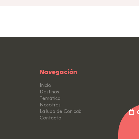
Navegación
Inicio
Destinos
Temática
Nosotros
La lupa de Conicab
C
Contacto