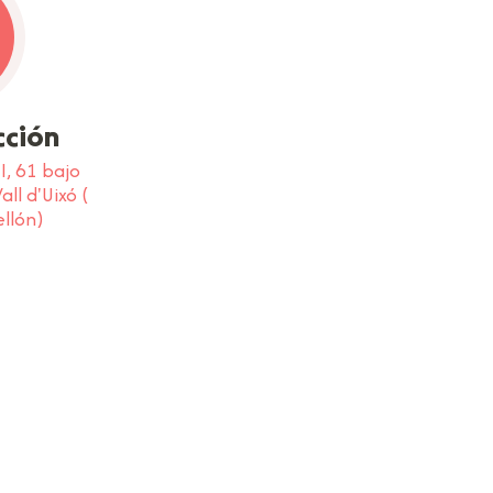
cción
I, 61 bajo
ll d'Uixó (
llón)