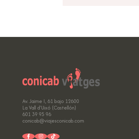
Av. Jaime I, 61 bajo 12600
La Vall d'Uixó (Castellón)
601 39 95 96
conicab@viajesconicab.com