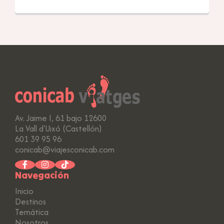
Av. Jaime I, 61 bajo 12600
La Vall d'Uixó (Castellón)
601 39 95 96
conicab@viajesconicab.com
Navegación
Inicio
Destinos
Temática
Nosotros