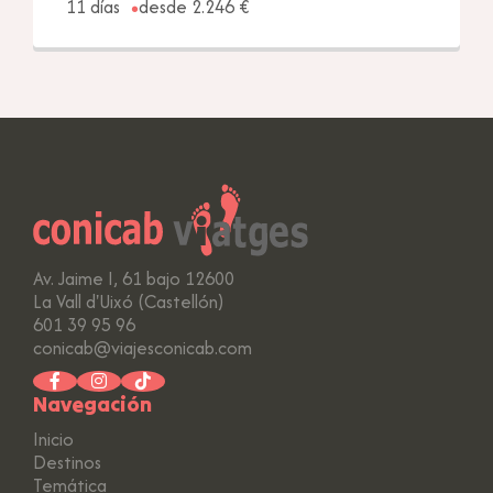
11 días
desde 2.246 €
Av. Jaime I, 61 bajo 12600
La Vall d'Uixó (Castellón)
601 39 95 96
conicab@viajesconicab.com
Navegación
Inicio
Destinos
Temática