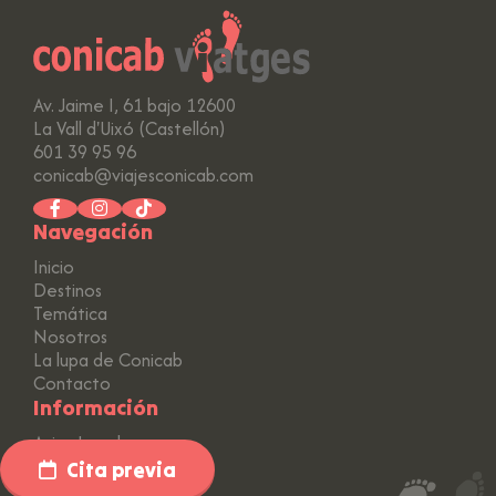
Av. Jaime I, 61 bajo 12600
La Vall d'Uixó (Castellón)
601 39 95 96
conicab@viajesconicab.com
Navegación
Inicio
Destinos
Temática
Nosotros
La lupa de Conicab
Contacto
Información
Aviso Legal
Política de Privacidad
Cita previa
Política de Cookies