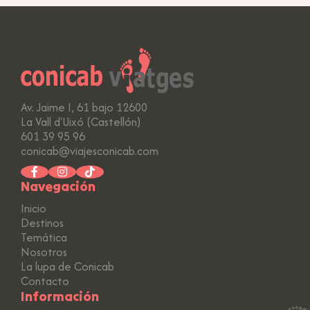
Av. Jaime I, 61 bajo 12600
La Vall d'Uixó (Castellón)
601 39 95 96
conicab@viajesconicab.com
Navegación
Inicio
Destinos
Temática
Nosotros
La lupa de Conicab
Contacto
Información