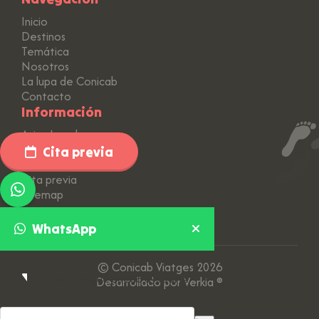
Inicio
Destinos
Temática
Nosotros
La lupa de Conicab
Contacto
Información
Aviso Legal
Política de Privacidad
Cita previa
Política de Cookies
Cita previa
Sitemap
WhatsApp
© Conicab Viatges 2026
👋 ¡Hola! ¿En qué puedo ayudarte?
Desarrollado por Verkia ®