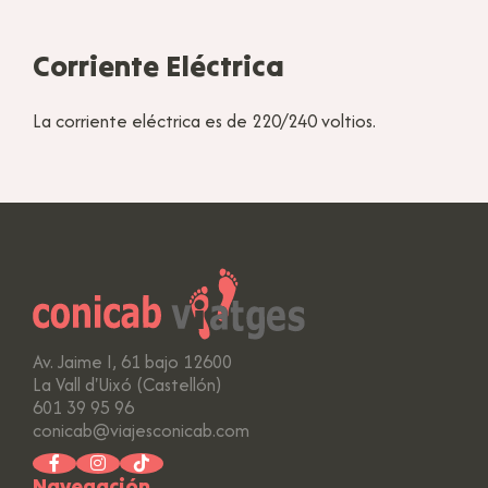
Corriente Eléctrica
La corriente eléctrica es de 220/240 voltios.
Av. Jaime I, 61 bajo 12600
La Vall d'Uixó (Castellón)
601 39 95 96
conicab@viajesconicab.com
Navegación