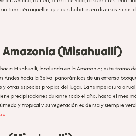
isión Andina, cultura, forma de vida, costumbres tradicio
mo también aquellas que aun habitan en diversas zonas del
– Amazonía (Misahualli)
cia Misahuallí, localizada en la Amazonía; este tramo del
los Andes hacia la Selva, panorámicas de un extenso bosq
 y otras especies propias del lugar. La temperatura anual
iene precipitaciones durante todo el año, hasta el mes más
húmedo y tropical y su vegetación es densa y siempre verd
izo