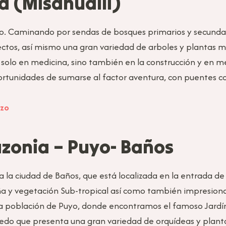
a (Misahualli)
no. Caminando por sendas de bosques primarios y secund
sectos, así mismo una gran variedad de arboles y plantas me
solo en medicina, sino también en la construcción y en med
ortunidades de sumarse al factor aventura, con puentes co
izo
azonia – Puyo- Baños
a la ciudad de Baños, que está localizada en la entrada de
 y vegetación Sub-tropical así como también impresionan
r la población de Puyo, donde encontramos el famoso Jardí
do que presenta una gran variedad de orquídeas y plant