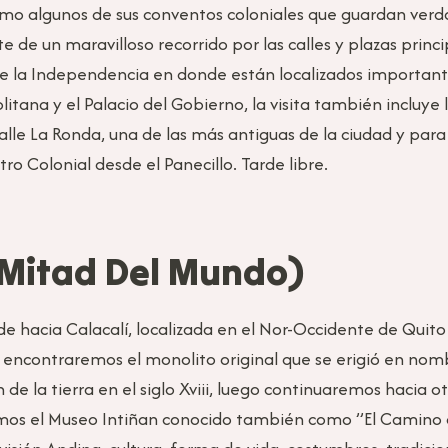
omo algunos de sus conventos coloniales que guardan verda
te de un maravilloso recorrido por las calles y plazas prin
a de la Independencia en donde están localizados importante
itana y el Palacio del Gobierno, la visita también incluye
le La Ronda, una de las más antiguas de la ciudad y para 
tro Colonial desde el Panecillo. Tarde libre.
 (Mitad Del Mundo)
de hacia Calacalí, localizada en el Nor-Occidente de Qui
s encontraremos el monolito original que se erigió en nom
de la tierra en el siglo Xviii, luego continuaremos hacia otro
mos el Museo Intiñan conocido también como ”El Camino d