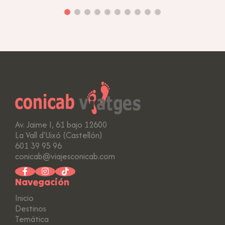
Av. Jaime I, 61 bajo 12600
La Vall d'Uixó (Castellón)
601 39 95 96
conicab@viajesconicab.com
Navegación
Inicio
Destinos
Temática