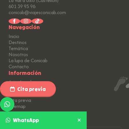
La Vall d'Uixó (Castellón)
601 39 95 96
conicab@viajesconicab.com
Navegación
Inicio
Destinos
Temática
Nosotros
La lupa de Conicab
Contacto
Información
Aviso Legal
Política de Privacidad
Cita previa
Política de Cookies
Cita previa
Sitemap
WhatsApp