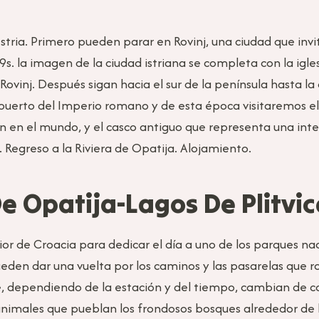
Istria. Primero pueden parar en Rovinj, una ciudad que inv
9s. la imagen de la ciudad istriana se completa con la igl
ovinj. Después sigan hacia el sur de la península hasta la 
erto del Imperio romano y de esta época visitaremos el a
 en el mundo, y el casco antiguo que representa una inte
. Regreso a la Riviera de Opatija. Alojamiento.
De Opatija-Lagos De Plitvic
ior de Croacia para dedicar el día a uno de los parques na
, pueden dar una vuelta por los caminos y las pasarelas que 
e, dependiendo de la estación y del tiempo, cambian de col
animales que pueblan los frondosos bosques alrededor de l