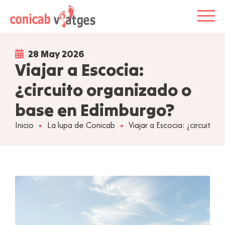
28 May 2026
Viajar a Escocia:
¿circuito organizado o
base en Edimburgo?
Inicio
La lupa de Conicab
Viajar a Escocia: ¿circuito