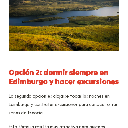
Opción 2: dormir siempre en
Edimburgo y hacer excursiones
La segunda opción es alojarse todas las noches en
Edimburgo y contratar excursiones para conocer otras
zonas de Escocia.
Esta fórmula resulta muy atractiva para quienes