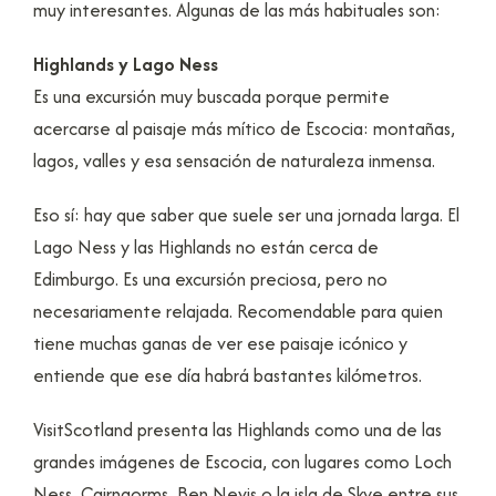
muy interesantes. Algunas de las más habituales son:
Highlands y Lago Ness
Es una excursión muy buscada porque permite
acercarse al paisaje más mítico de Escocia: montañas,
lagos, valles y esa sensación de naturaleza inmensa.
Eso sí: hay que saber que suele ser una jornada larga. El
Lago Ness y las Highlands no están cerca de
Edimburgo. Es una excursión preciosa, pero no
necesariamente relajada. Recomendable para quien
tiene muchas ganas de ver ese paisaje icónico y
entiende que ese día habrá bastantes kilómetros.
VisitScotland presenta las Highlands como una de las
grandes imágenes de Escocia, con lugares como Loch
Ness, Cairngorms, Ben Nevis o la isla de Skye entre sus