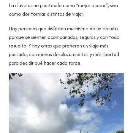
La clave es no plantearlo como “mejor o peor”, sino
como dos formas distintas de viajar.
Hay personas que disfrutan muchísimo de un circuito
porque se sienten acompañadas, seguras y con todo
resuelto. Y hay otras que prefieren un viaje más
pausado, con menos desplazamientos y más libertad
para decidir qué hacer cada tarde.