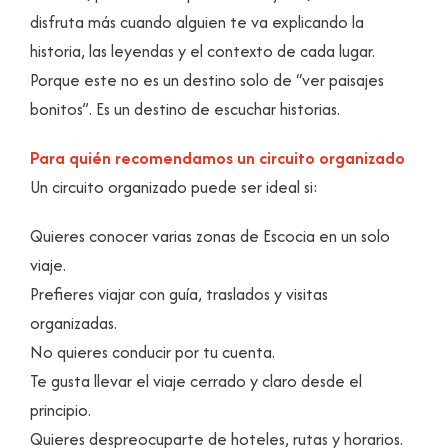
disfruta más cuando alguien te va explicando la
historia, las leyendas y el contexto de cada lugar.
Porque este no es un destino solo de “ver paisajes
bonitos”. Es un destino de escuchar historias.
Para quién recomendamos un circuito organizado
Un circuito organizado puede ser ideal si:
Quieres conocer varias zonas de Escocia en un solo
viaje.
Prefieres viajar con guía, traslados y visitas
organizadas.
No quieres conducir por tu cuenta.
Te gusta llevar el viaje cerrado y claro desde el
principio.
Quieres despreocuparte de hoteles, rutas y horarios.