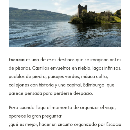
Escocia
es uno de esos destinos que se imaginan antes
de pisarlos. Castillos envueltos en niebla, lagos infinitos,
pueblos de piedra, paisajes verdes, música celta,
callejones con historia y una capital, Edimburgo, que
parece pensada para perderse despacio.
Pero cuando llega el momento de organizar el viaje,
aparece la gran pregunta:
¿qué es mejor, hacer un circuito organizado por Escocia