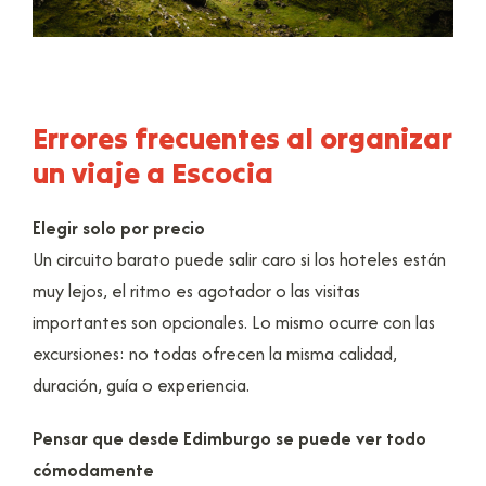
Errores frecuentes al organizar
un viaje a Escocia
Elegir solo por precio
Un circuito barato puede salir caro si los hoteles están
muy lejos, el ritmo es agotador o las visitas
importantes son opcionales. Lo mismo ocurre con las
excursiones: no todas ofrecen la misma calidad,
duración, guía o experiencia.
Pensar que desde Edimburgo se puede ver todo
cómodamente