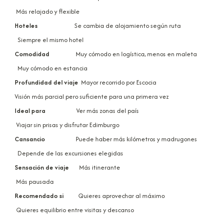
Más relajado y flexible
Hoteles
Se cambia de alojamiento según ruta
Siempre el mismo hotel
Comodidad
Muy cómodo en logística, menos en maleta
Muy cómodo en estancia
Profundidad del viaje
Mayor recorrido por Escocia
Visión más parcial pero suficiente para una primera vez
Ideal para
Ver más zonas del país
Viajar sin prisas y disfrutar Edimburgo
Cansancio
Puede haber más kilómetros y madrugones
Depende de las excursiones elegidas
Sensación de viaje
Más itinerante
Más pausada
Recomendado si
Quieres aprovechar al máximo
Quieres equilibrio entre visitas y descanso