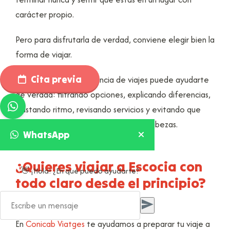
carácter propio.
Pero para disfrutarla de verdad, conviene elegir bien la
forma de viajar.
Cita previa
Y ahí es donde una agencia de viajes puede ayudarte
de verdad: filtrando opciones, explicando diferencias,
ajustando ritmo, revisando servicios y evitando que
una ilusión se convierta en un rompecabezas.
WhatsApp
¿Quieres viajar a Escocia con
👋 ¡Hola! ¿En qué puedo ayudarte?
todo claro desde el principio?
En
Conicab Viatges
te ayudamos a preparar tu viaje a