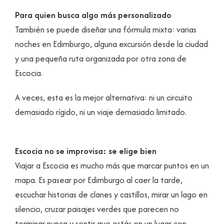
Para quien busca algo más personalizado
También se puede diseñar una fórmula mixta: varias
noches en Edimburgo, alguna excursión desde la ciudad
y una pequeña ruta organizada por otra zona de
Escocia.
A veces, esta es la mejor alternativa: ni un circuito
demasiado rígido, ni un viaje demasiado limitado.
Escocia no se improvisa: se elige bien
Viajar a Escocia es mucho más que marcar puntos en un
mapa. Es pasear por Edimburgo al caer la tarde,
escuchar historias de clanes y castillos, mirar un lago en
silencio, cruzar paisajes verdes que parecen no
terminar nunca y sentir que estás en un lugar con