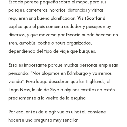
Escocia parece pequeña sobre el mapa, pero sus
paisajes, carreteras, horarios, distancias y visitas
requieren una buena planificación.
VisitScotland
explica que el país combina ciudades y paisajes muy
diversos, y que moverse por Escocia puede hacerse en
tren, autobús, coche o tours organizados,
dependiendo del tipo de viaje que busques.
Esto es importante porque muchas personas empiezan
pensando: “Nos alojamos en Edimburgo y ya iremos
viendo”. Pero luego descubren que las Highlands, el
Lago Ness, la isla de Skye o algunos castillos no están
precisamente a la vuelta de la esquina.
Por eso, antes de elegir vuelos u hotel, conviene
hacerse una pregunta muy sencilla: