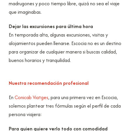
madrugones y poco tiempo libre, quizá no sea el viaje
que imaginabas.
Dejar las excursiones para última hora
En temporada alta, algunas excursiones, visitas y
alojamientos pueden llenarse. Escocia no es un destino
para organizar de cualquier manera si buscas calidad,
buenos horarios y tranquilidad.
Nuestra recomendación profesional
En
Conicab Viatges
, para una primera vez en Escocia,
solemos plantear tres fórmulas según el perfil de cada
persona viajera:
Para quien quiere verlo todo con comodidad