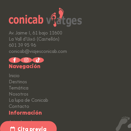
Av. Jaime I, 61 bajo 12600
La Vall d'Uixó (Castellón)
601 39 95 96
conicab@viajesconicab.com
Navegación
Inicio
Destinos
Temática
Nosotros
La lupa de Conicab
Contacto
Información
Aviso Legal
Política de Privacidad
Cita previa